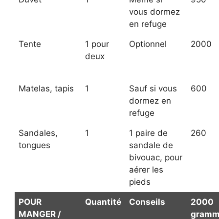
vous dormez
en refuge
Tente
1 pour
Optionnel
2000
deux
Matelas, tapis
1
Sauf si vous
600
dormez en
refuge
Sandales,
1
1 paire de
260
tongues
sandale de
bivouac, pour
aérer les
pieds
POUR
Quantité
Conseils
2000
MANGER /
gramm