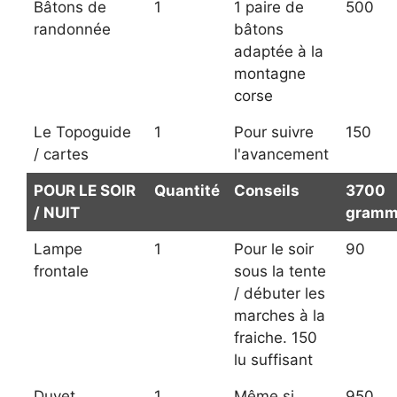
Bâtons de
1
1 paire de
500
randonnée
bâtons
adaptée à la
montagne
corse
Le Topoguide
1
Pour suivre
150
/ cartes
l'avancement
POUR LE SOIR
Quantité
Conseils
3700
/ NUIT
gramm
Lampe
1
Pour le soir
90
frontale
sous la tente
/ débuter les
marches à la
fraiche. 150
lu suffisant
Duvet
1
Même si
950