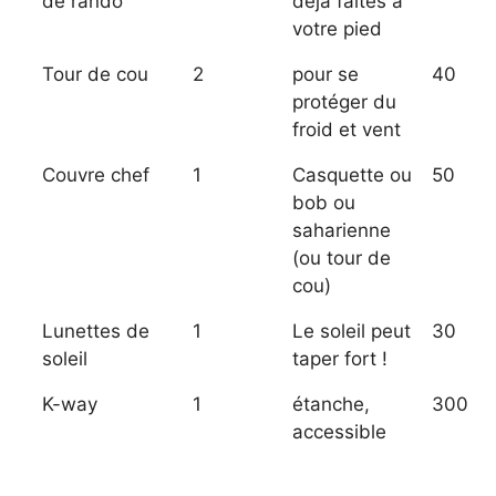
de rando
déjà faites à
votre pied
Tour de cou
2
pour se
40
protéger du
froid et vent
Couvre chef
1
Casquette ou
50
bob ou
saharienne
(ou tour de
cou)
Lunettes de
1
Le soleil peut
30
soleil
taper fort !
K-way
1
étanche,
300
accessible