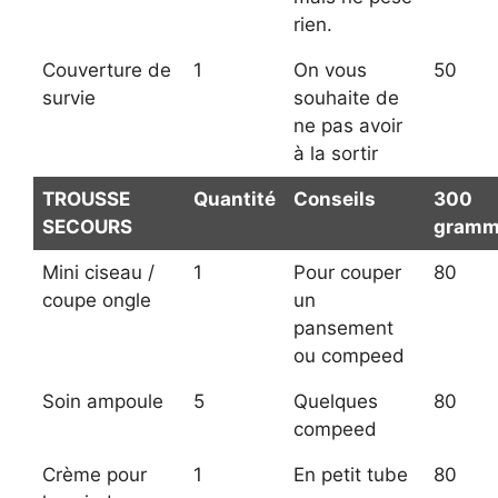
rien.
Couverture de
1
On vous
50
survie
souhaite de
ne pas avoir
à la sortir
TROUSSE
Quantité
Conseils
300
SECOURS
gramm
Mini ciseau /
1
Pour couper
80
coupe ongle
un
pansement
ou compeed
Soin ampoule
5
Quelques
80
compeed
Crème pour
1
En petit tube
80