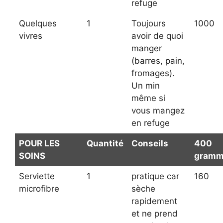
refuge
Quelques
1
Toujours
1000
vivres
avoir de quoi
manger
(barres, pain,
fromages).
Un min
même si
vous mangez
en refuge
POUR LES
Quantité
Conseils
400
SOINS
gramm
Serviette
1
pratique car
160
microfibre
sèche
rapidement
et ne prend