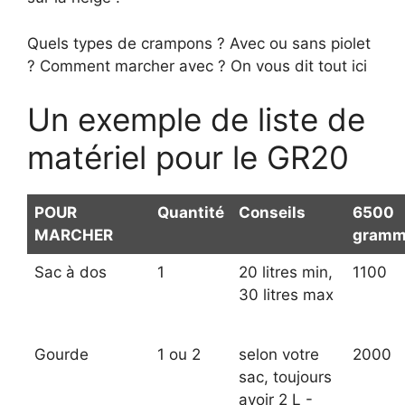
Quels types de crampons ? Avec ou sans piolet
? Comment marcher avec ? On vous dit tout ici
Un exemple de liste de
matériel pour le GR20
POUR
Quantité
Conseils
6500
MARCHER
gramm
Sac à dos
1
20 litres min,
1100
30 litres max
Gourde
1 ou 2
selon votre
2000
sac, toujours
avoir 2 L -