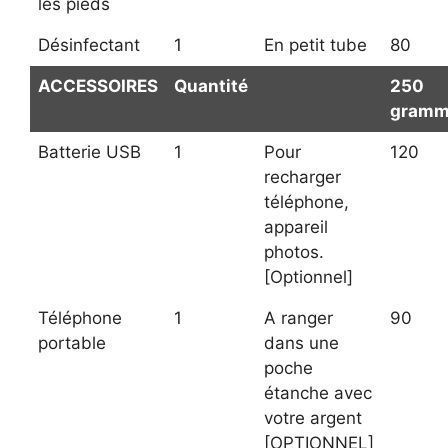
les pieds
Désinfectant
1
En petit tube
80
ACCESSOIRES
Quantité
250
gramm
Batterie USB
1
Pour
120
recharger
téléphone,
appareil
photos.
[Optionnel]
Téléphone
1
A ranger
90
portable
dans une
poche
étanche avec
votre argent
[OPTIONNEL]