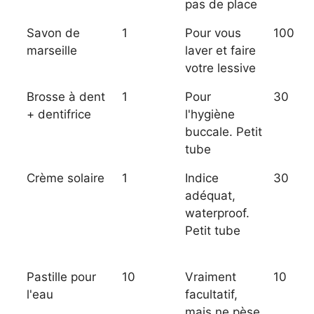
pas de place
Savon de
1
Pour vous
100
marseille
laver et faire
votre lessive
Brosse à dent
1
Pour
30
+ dentifrice
l'hygiène
buccale. Petit
tube
Crème solaire
1
Indice
30
adéquat,
waterproof.
Petit tube
Pastille pour
10
Vraiment
10
l'eau
facultatif,
mais ne pèse