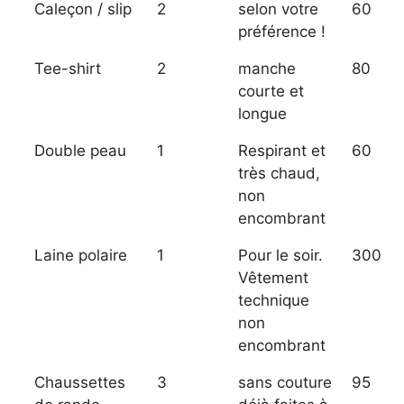
Caleçon / slip
2
selon votre
60
préférence !
Tee-shirt
2
manche
80
courte et
longue
Double peau
1
Respirant et
60
très chaud,
non
encombrant
Laine polaire
1
Pour le soir.
300
Vêtement
technique
non
encombrant
Chaussettes
3
sans couture
95