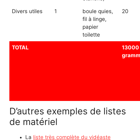
Divers utiles
1
boule quies,
20
fil à linge,
papier
toilette
TOTAL
13000
gramm
D’autres exemples de listes
de matériel
La
liste très complète du vidéaste