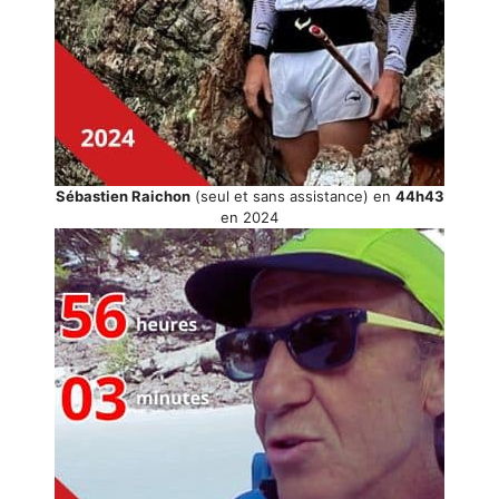
Sébastien Raichon
(seul et sans assistance) en
44h43
en 2024