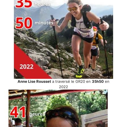
Anne Lise Rousset
a traversé le GR20 en
35h50
en
2022