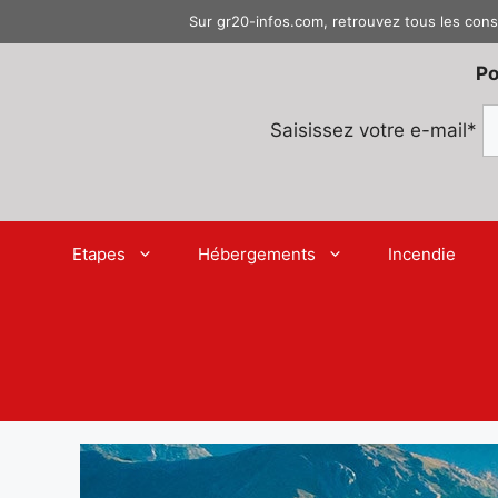
Aller
Sur gr20-infos.com, retrouvez tous les cons
au
contenu
Po
Saisissez votre e-mail*
Etapes
Hébergements
Incendie