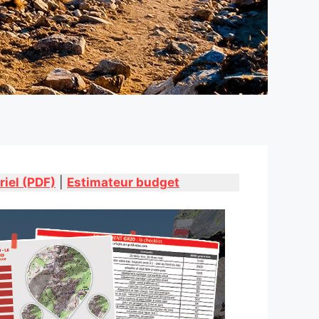
riel (PDF)
|
Estimateur budget