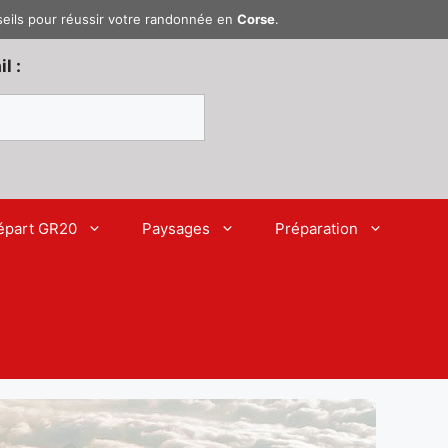
seils pour réussir votre randonnée en
Corse
.
l :
épart GR20
Paysages
Préparation