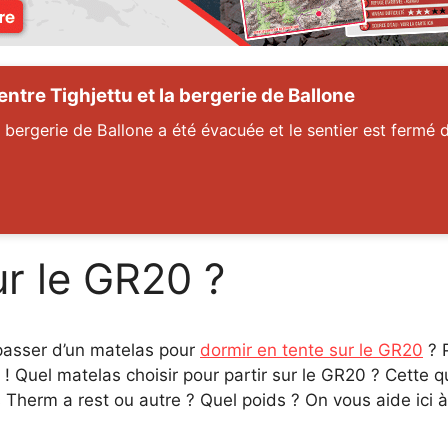
tre Tighjettu et la bergerie de Ballone
 bergerie de Ballone a été évacuée et le sentier est fermé d
r le GR20 ?
passer d’un matelas pour
dormir en tente sur le GR20
? P
 Quel matelas choisir pour partir sur le GR20 ? Cette q
s Therm a rest ou autre ? Quel poids ? On vous aide ici à