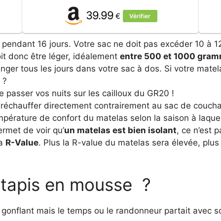
39.99
€
Vérifier
c pendant 16 jours. Votre sac ne doit pas excéder 10 à 1
oit donc être léger, idéalement
entre 500 et 1000 gram
anger tous les jours dans votre sac à dos. Si votre matel
 ?
re passer vos nuits sur les cailloux du GR20 !
 réchauffer directement contrairement au sac de couchage
température de confort du matelas selon la saison à laquel
permet de voir qu’
un matelas est bien isolant
, ce n’est 
la
R-Value
. Plus la R-value du matelas sera élevée, plus 
 tapis en mousse ?
gonflant mais le temps ou le randonneur partait avec so