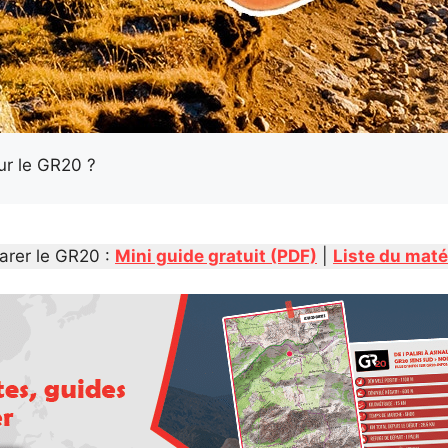
ur le GR20 ?
arer le GR20 :
Mini guide gratuit (PDF)
|
Liste du maté