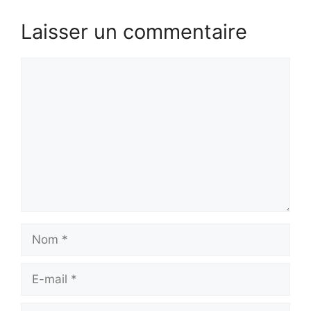
Laisser un commentaire
Commentaire
Nom
E-
mail
Site