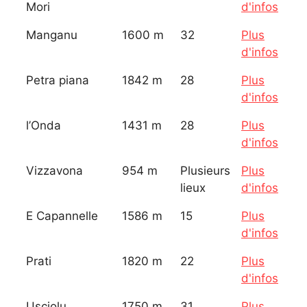
Mori
d'infos
Manganu
1600 m
32
Plus
d'infos
Petra piana
1842 m
28
Plus
d'infos
l’Onda
1431 m
28
Plus
d'infos
Vizzavona
954 m
Plusieurs
Plus
lieux
d'infos
E Capannelle
1586 m
15
Plus
d'infos
Prati
1820 m
22
Plus
d'infos
Usciolu
1750 m
31
Plus