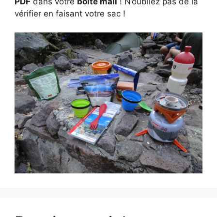
PDF
dans votre
boîte mail
! N’oubliez pas de la
vérifier en faisant votre sac !