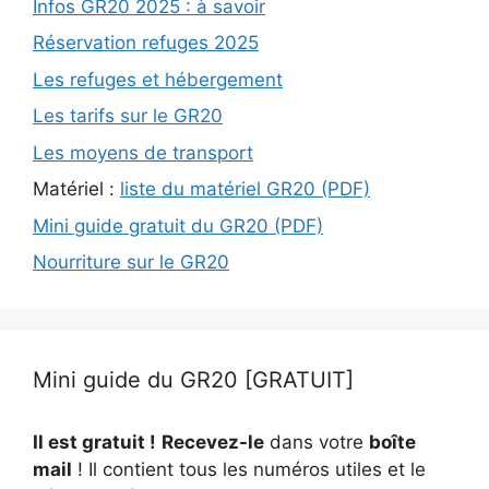
Infos GR20 2025 : à savoir
Réservation refuges 2025
Les refuges et hébergement
Les tarifs sur le GR20
Les moyens de transport
Matériel :
liste du matériel GR20 (PDF)
Mini guide gratuit du GR20 (PDF)
Nourriture sur le GR20
Mini guide du GR20 [GRATUIT]
Il est gratuit !
Recevez-le
dans votre
boîte
mail
! Il contient tous les numéros utiles et le