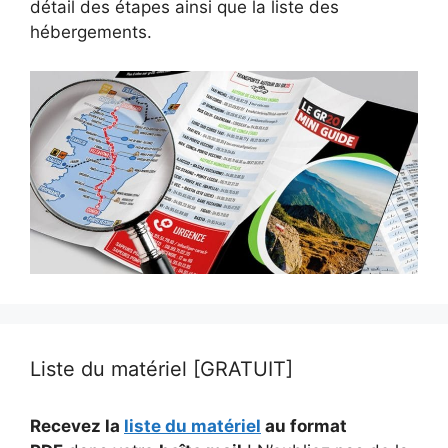
détail des étapes ainsi que la liste des
hébergements.
Liste du matériel [GRATUIT]
Recevez la
liste du matériel
au format