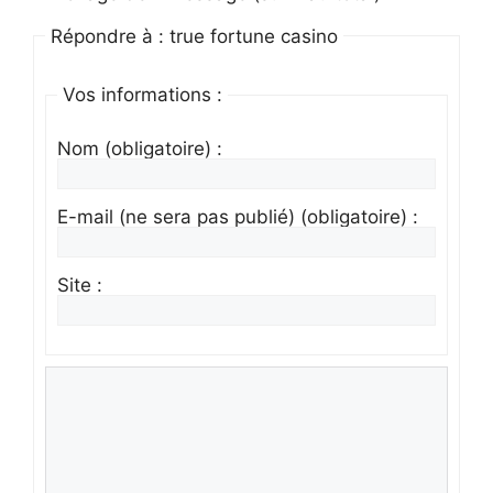
Répondre à : true fortune casino
Vos informations :
Nom (obligatoire) :
E-mail (ne sera pas publié) (obligatoire) :
Site :