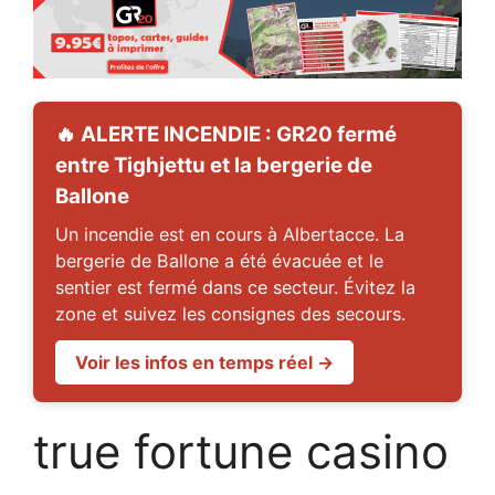
🔥 ALERTE INCENDIE : GR20 fermé
entre Tighjettu et la bergerie de
Ballone
Un incendie est en cours à Albertacce. La
bergerie de Ballone a été évacuée et le
sentier est fermé dans ce secteur. Évitez la
zone et suivez les consignes des secours.
Voir les infos en temps réel →
true fortune casino