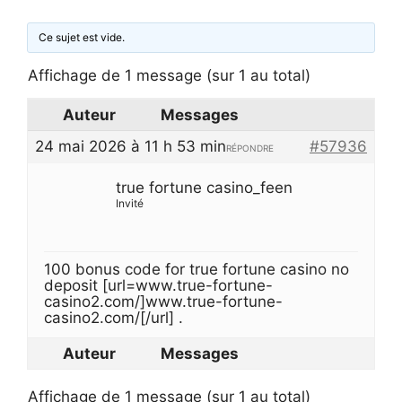
Ce sujet est vide.
Affichage de 1 message (sur 1 au total)
Auteur
Messages
24 mai 2026 à 11 h 53 min
#57936
RÉPONDRE
true fortune casino_feen
Invité
100 bonus code for true fortune casino no
deposit [url=www.true-fortune-
casino2.com/]www.true-fortune-
casino2.com/[/url] .
Auteur
Messages
Affichage de 1 message (sur 1 au total)