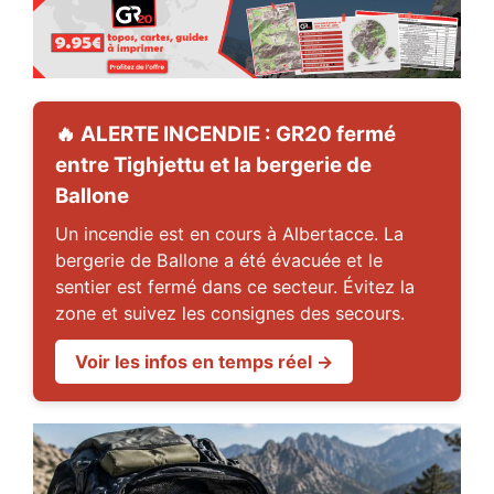
🔥 ALERTE INCENDIE : GR20 fermé
entre Tighjettu et la bergerie de
Ballone
Un incendie est en cours à Albertacce. La
bergerie de Ballone a été évacuée et le
sentier est fermé dans ce secteur. Évitez la
zone et suivez les consignes des secours.
Voir les infos en temps réel →