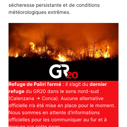
sécheresse persistante et de conditions
météorologiques extrêmes.
Refuge de Paliri fermé
: il s’agit du
dernier
refuge
du GR20 dans le sens nord-sud
(Calenzana → Conca). Aucune alternative
officielle n’a été mise en place pour le moment.
Nous sommes en attente d’informations
officielles pour les communiquer au fur et à
mesure sur cette page