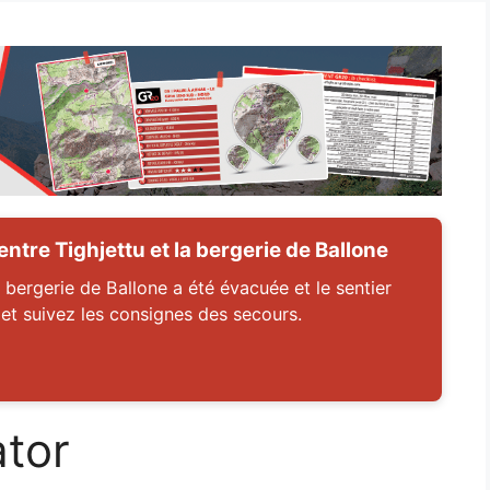
tre Tighjettu et la bergerie de Ballone
 bergerie de Ballone a été évacuée et le sentier
 et suivez les consignes des secours.
ator