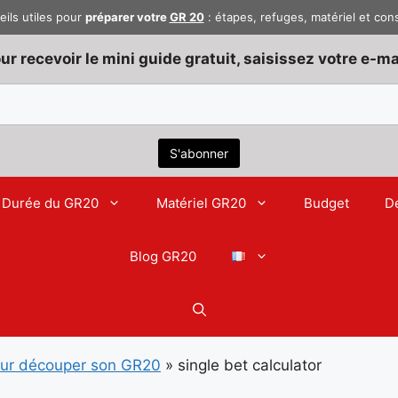
eils utiles pour
préparer votre
GR 20
: étapes, refuges, matériel et con
ur recevoir le mini guide gratuit, saisissez votre e-mai
Durée du GR20
Matériel GR20
Budget
D
Blog GR20
our découper son GR20
»
single bet calculator