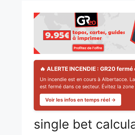
🔥 ALERTE INCENDIE : GR20 fermé en
Un incendie est en cours à Albertacce. La
est fermé dans ce secteur. Évitez la zone
Voir les infos en temps réel →
single bet calcul