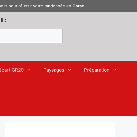
seils pour réussir votre randonnée en
Corse
.
l :
épart GR20
Paysages
Préparation