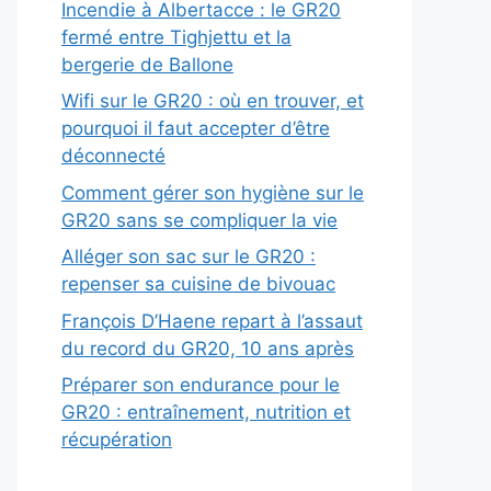
Incendie à Albertacce : le GR20
fermé entre Tighjettu et la
bergerie de Ballone
Wifi sur le GR20 : où en trouver, et
pourquoi il faut accepter d’être
déconnecté
Comment gérer son hygiène sur le
GR20 sans se compliquer la vie
Alléger son sac sur le GR20 :
repenser sa cuisine de bivouac
François D’Haene repart à l’assaut
du record du GR20, 10 ans après
Préparer son endurance pour le
GR20 : entraînement, nutrition et
récupération