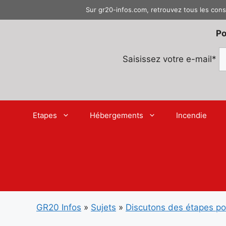
Aller
Sur gr20-infos.com, retrouvez tous les cons
au
contenu
Po
Saisissez votre e-mail*
Etapes
Hébergements
Incendie
GR20 Infos
»
Sujets
»
Discutons des étapes p