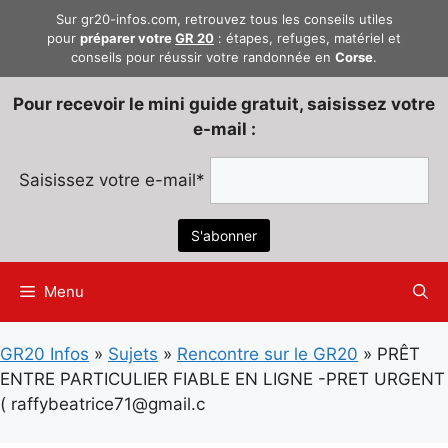
Aller
Sur gr20-infos.com, retrouvez tous les conseils utiles
au
pour
préparer votre
GR 20
: étapes, refuges, matériel et
conseils pour réussir votre randonnée en
Corse
.
contenu
Pour recevoir le mini guide gratuit, saisissez votre
e-mail :
Saisissez votre e-mail*
Menu
GR20 Infos
»
Sujets
»
Rencontre sur le GR20
»
PRÊT
ENTRE PARTICULIER FIABLE EN LIGNE -PRET URGENT
( raffybeatrice71@gmail.c