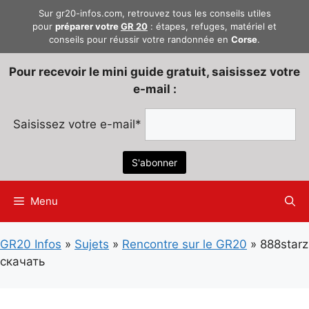
Aller
Sur gr20-infos.com, retrouvez tous les conseils utiles
au
pour
préparer votre
GR 20
: étapes, refuges, matériel et
conseils pour réussir votre randonnée en
Corse
.
contenu
Pour recevoir le mini guide gratuit, saisissez votre
e-mail :
Saisissez votre e-mail*
Menu
GR20 Infos
»
Sujets
»
Rencontre sur le GR20
»
888starz
скачать