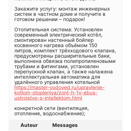
Закажите услугу: монтаж инженерных
систем в частном доме и получите в
готовом решении – подарок!
Отопительная система: Установлен
современный электрический котёл,
смонтирован настенный бойлер
косвенного нагрева объёмом 150
литров, комплект трёхходового клапана,
предусмотрены расширительные баки,
выполнена обвязка полипропиленовыми
трубами и фитингами, установлен
перепускной клапан, а также налажена
интеллектуальная автоматика для
удалённого управления котельной
https://master-vodoved.ru/upravlenie-
kotlom-otopleniya/zont-h-1v-ebus-
ustrojstvo-s-intellektom.html
конкретной сети (вентиляция,
отопление, водоснабжение);
Auteur
Messages