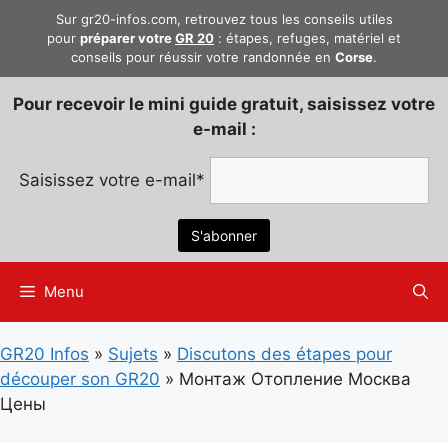
Aller
Sur gr20-infos.com, retrouvez tous les conseils utiles
au
pour
préparer votre
GR 20
: étapes, refuges, matériel et
conseils pour réussir votre randonnée en
Corse
.
contenu
Pour recevoir le mini guide gratuit, saisissez votre
e-mail :
Saisissez votre e-mail*
Menu
GR20 Infos
»
Sujets
»
Discutons des étapes pour
découper son GR20
»
Монтаж Отопление Москва
Цены