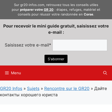
Aller
Sur gr20-infos.com, retrouvez tous les conseils utiles
au
pour
préparer votre
GR 20
: étapes, refuges, matériel et
conseils pour réussir votre randonnée en
Corse
.
contenu
Pour recevoir le mini guide gratuit, saisissez votre
e-mail :
Saisissez votre e-mail*
Menu
GR20 Infos
»
Sujets
»
Rencontre sur le GR20
»
Дайте
контакты хорошего юриста