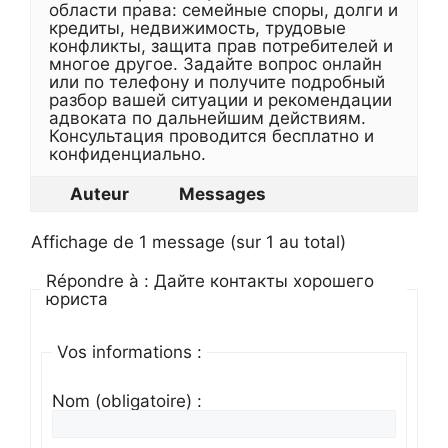
области права: семейные споры, долги и
кредиты, недвижимость, трудовые
конфликты, защита прав потребителей и
многое другое. Задайте вопрос онлайн
или по телефону и получите подробный
разбор вашей ситуации и рекомендации
адвоката по дальнейшим действиям.
Консультация проводится бесплатно и
конфиденциально.
Auteur
Messages
Affichage de 1 message (sur 1 au total)
Répondre à : Дайте контакты хорошего
юриста
Vos informations :
Nom (obligatoire) :