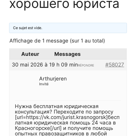
хорошего юриста
Ce sujet est vide.
Affichage de 1 message (sur 1 au total)
Auteur
Messages
30 mai 2026 à 19 h 09 min
#58027
RÉPONDRE
Arthurjeren
Invité
Нужна бесплатная юридическая
консультация? Переходите по запросу
[url=https://vk.com/jurist.krasnogorsk]бесп
латная юридическая помощь 24 часа в
Красногорске[/url] и получите помощь
опытных правозащитников в любой