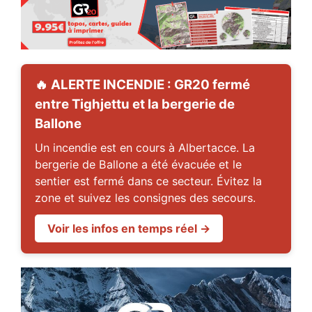
🔥 ALERTE INCENDIE : GR20 fermé
entre Tighjettu et la bergerie de
Ballone
Un incendie est en cours à Albertacce. La
bergerie de Ballone a été évacuée et le
sentier est fermé dans ce secteur. Évitez la
zone et suivez les consignes des secours.
Voir les infos en temps réel →