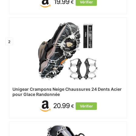
19.99
€
Vérifier
2
Unigear Crampons Neige Chaussures 24 Dents Acier
pour Glace Randonnée
20.99
€
Vérifier