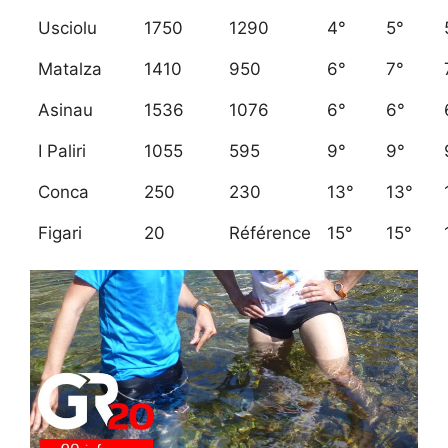
Usciolu
1750
1290
4°
5°
Matalza
1410
950
6°
7°
Asinau
1536
1076
6°
6°
I Paliri
1055
595
9°
9°
Conca
250
230
13°
13°
Figari
20
Référence
15°
15°