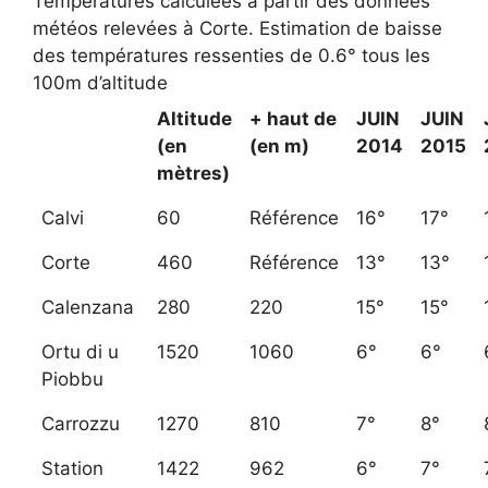
Températures calculées à partir des données
météos relevées à Corte. Estimation de baisse
des températures ressenties de 0.6° tous les
100m d’altitude
Altitude
+ haut de
JUIN
JUIN
(en
(en m)
2014
2015
mètres)
Calvi
60
Référence
16°
17°
Corte
460
Référence
13°
13°
Calenzana
280
220
15°
15°
Ortu di u
1520
1060
6°
6°
Piobbu
Carrozzu
1270
810
7°
8°
Station
1422
962
6°
7°