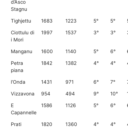
d’Asco
Stagnu
Tighjettu
1683
1223
5°
5°
Ciottulu di
1997
1537
3°
3°
i Mori
Manganu
1600
1140
5°
6°
Petra
1842
1382
4°
4°
piana
l’Onda
1431
971
6°
7°
Vizzavona
954
494
9°
10°
E
1586
1126
5°
6°
Capannelle
Prati
1820
1360
4°
4°