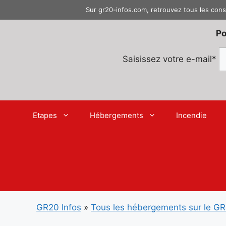
Aller
Sur gr20-infos.com, retrouvez tous les cons
au
contenu
Po
Saisissez votre e-mail*
Etapes
Hébergements
Incendie
GR20 Infos
»
Tous les hébergements sur le G