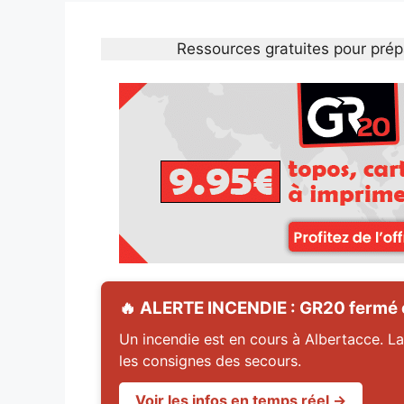
Ressources gratuites pour prép
🔥 ALERTE INCENDIE : GR20 fermé en
Un incendie est en cours à Albertacce. La
les consignes des secours.
Voir les infos en temps réel →