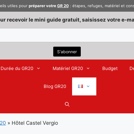
eils utiles pour
préparer votre
GR 20
: étapes, refuges, matériel et con
ur recevoir le mini guide gratuit, saisissez votre e-mai
Durée du GR20
Matériel GR20
Budget
D
Blog GR20
R20
»
Hôtel Castel Vergio