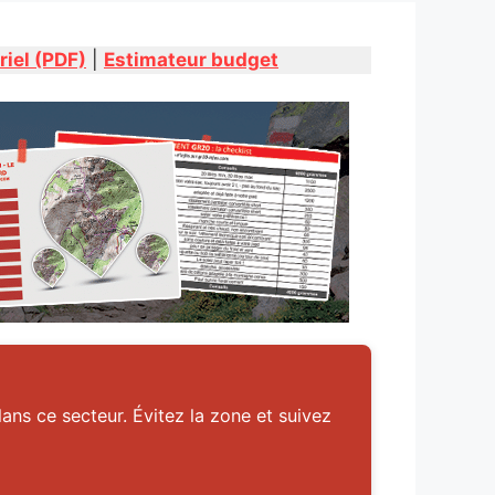
riel (PDF)
|
Estimateur budget
ans ce secteur. Évitez la zone et suivez