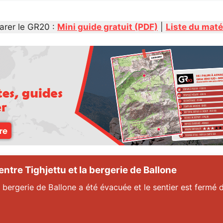
arer le GR20 :
Mini guide gratuit (PDF)
|
Liste du maté
tre Tighjettu et la bergerie de Ballone
 bergerie de Ballone a été évacuée et le sentier est fermé d