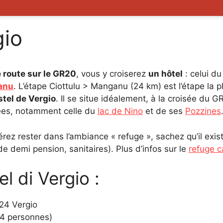
gio
 route sur le GR20
, vous y croiserez
un hôtel
: celui d
anu
. L’étape Ciottulu > Manganu (24 km) est l’étape la 
stel de Vergio
. Il se situe idéalement, à la croisée du 
ées, notamment celle du
lac de Nino
et de ses
Pozzines
érez rester dans l’ambiance « refuge », sachez qu’il ex
de demi pension, sanitaires). Plus d’infos sur le
refuge c
el di Vergio :
24 Vergio
 4 personnes)