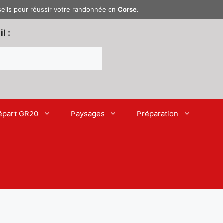
seils pour réussir votre randonnée en
Corse
.
l :
épart GR20
Paysages
Préparation