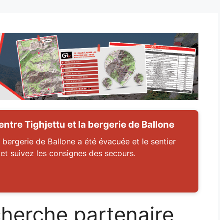
tre Tighjettu et la bergerie de Ballone
 bergerie de Ballone a été évacuée et le sentier
 et suivez les consignes des secours.
herche partenaire