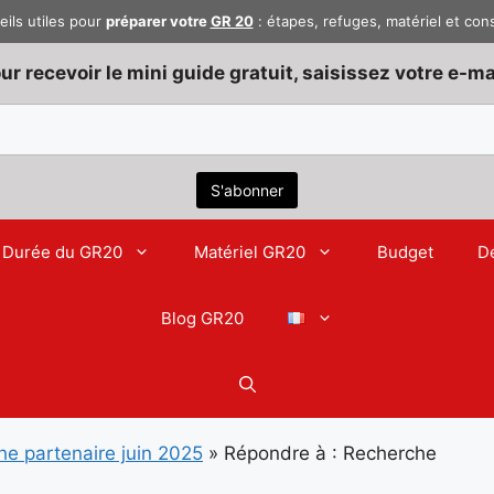
eils utiles pour
préparer votre
GR 20
: étapes, refuges, matériel et con
ur recevoir le mini guide gratuit, saisissez votre e-mai
Durée du GR20
Matériel GR20
Budget
D
Blog GR20
e partenaire juin 2025
»
Répondre à : Recherche