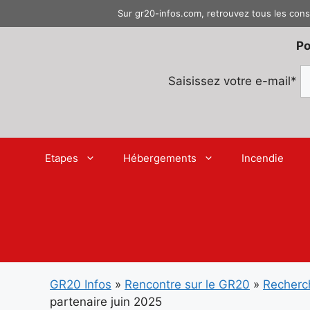
Aller
Sur gr20-infos.com, retrouvez tous les cons
au
contenu
Po
Saisissez votre e-mail*
Etapes
Hébergements
Incendie
GR20 Infos
»
Rencontre sur le GR20
»
Recherch
partenaire juin 2025