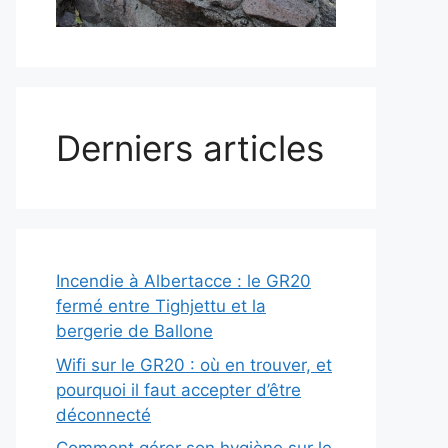
Derniers articles
Incendie à Albertacce : le GR20
fermé entre Tighjettu et la
bergerie de Ballone
Wifi sur le GR20 : où en trouver, et
pourquoi il faut accepter d’être
déconnecté