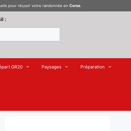
seils pour réussir votre randonnée en
Corse
.
l :
épart GR20
Paysages
Préparation