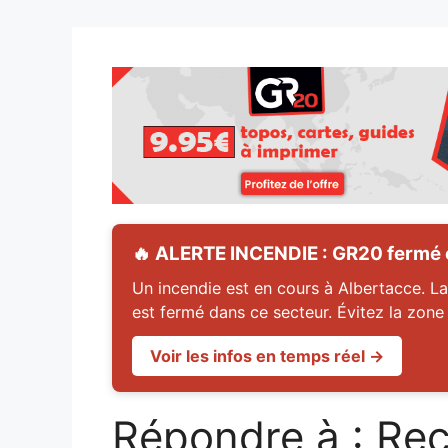
🔥 ALERTE INCENDIE : GR20 fermé en
Un incendie est en cours à Albertacce. La
est fermé dans ce secteur. Évitez la zone
Voir les infos en temps réel →
Répondre à : Rec