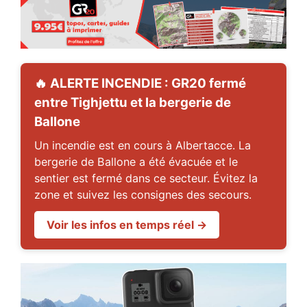
🔥 ALERTE INCENDIE : GR20 fermé
entre Tighjettu et la bergerie de
Ballone
Un incendie est en cours à Albertacce. La
bergerie de Ballone a été évacuée et le
sentier est fermé dans ce secteur. Évitez la
zone et suivez les consignes des secours.
Voir les infos en temps réel →