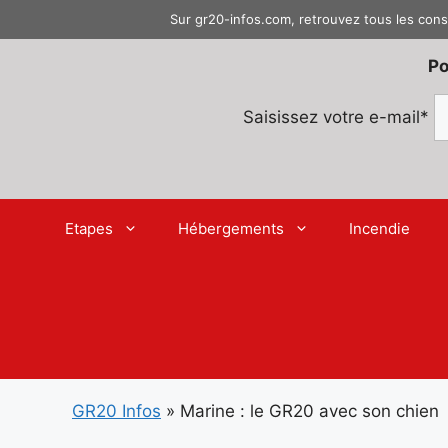
Aller
Sur gr20-infos.com, retrouvez tous les cons
au
contenu
Po
Saisissez votre e-mail*
Etapes
Hébergements
Incendie
GR20 Infos
»
Marine : le GR20 avec son chien