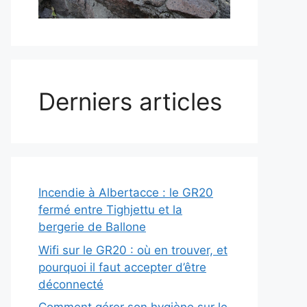
Derniers articles
Incendie à Albertacce : le GR20
fermé entre Tighjettu et la
bergerie de Ballone
Wifi sur le GR20 : où en trouver, et
pourquoi il faut accepter d’être
déconnecté