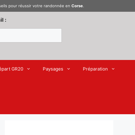
seils pour réussir votre randonnée en
Corse
.
l :
épart GR20
Paysages
Préparation