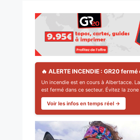
🔥 ALERTE INCENDIE : GR20 fermé en
Un incendie est en cours à Albertacce. La
est fermé dans ce secteur. Évitez la zone
Voir les infos en temps réel →