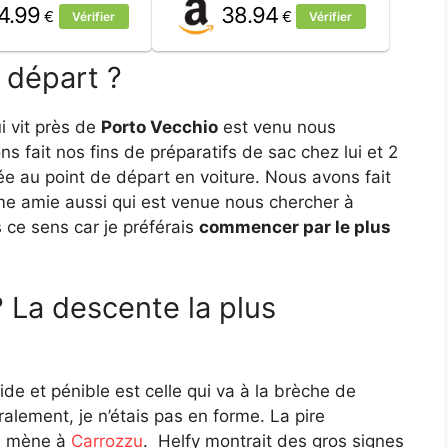
4.99
38.94
€
€
Vérifier
Vérifier
 départ ?
i vit près de
Porto Vecchio
est venu nous
s fait nos fins de préparatifs de sac chez lui et 2
ée au point de départ en voiture. Nous avons fait
me amie aussi qui est venue nous chercher à
 ce sens car je préférais
commencer par le plus
? La descente la plus
de et pénible est celle qui va à la brèche de
oralement, je n’étais pas en forme. La pire
ui mène à
Carrozzu
. Helfy montrait des gros signes