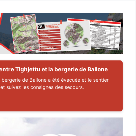
tre Tighjettu et la bergerie de Ballone
 bergerie de Ballone a été évacuée et le sentier
 et suivez les consignes des secours.