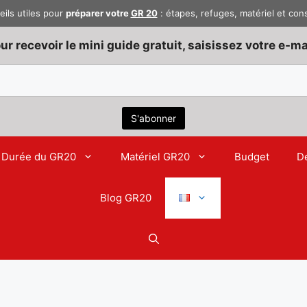
eils utiles pour
préparer votre
GR 20
: étapes, refuges, matériel et con
ur recevoir le mini guide gratuit, saisissez votre e-mai
Durée du GR20
Matériel GR20
Budget
D
Blog GR20