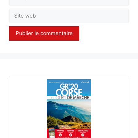
mail
Site
web