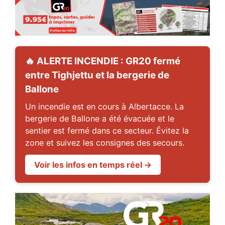
🔥 ALERTE INCENDIE : GR20 fermé
entre Tighjettu et la bergerie de
Ballone
Un incendie est en cours à Albertacce. La
bergerie de Ballone a été évacuée et le
sentier est fermé dans ce secteur. Évitez la
zone et suivez les consignes des secours.
Voir les infos en temps réel →