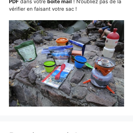
PDF
dans votre
boîte mail
! N’oubliez pas de la
vérifier en faisant votre sac !