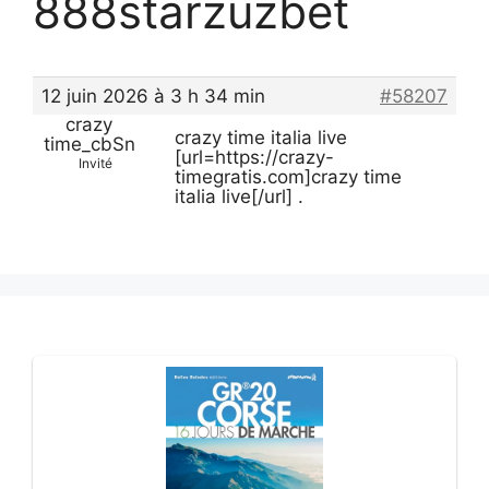
888starzuzbet
12 juin 2026 à 3 h 34 min
#58207
crazy
crazy time italia live
time_cbSn
[url=https://crazy-
Invité
timegratis.com]crazy time
italia live[/url] .