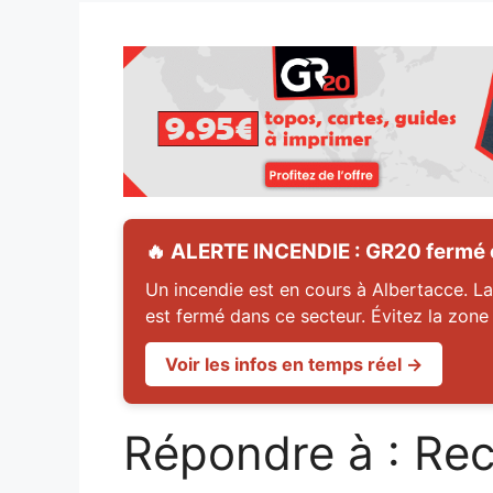
🔥 ALERTE INCENDIE : GR20 fermé en
Un incendie est en cours à Albertacce. La
est fermé dans ce secteur. Évitez la zone
Voir les infos en temps réel →
Répondre à : Rec