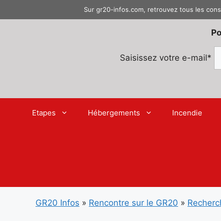
Aller
Sur gr20-infos.com, retrouvez tous les cons
au
contenu
Po
Saisissez votre e-mail*
Etapes
Hébergements
Incendie
GR20 Infos
»
Rencontre sur le GR20
»
Recherc