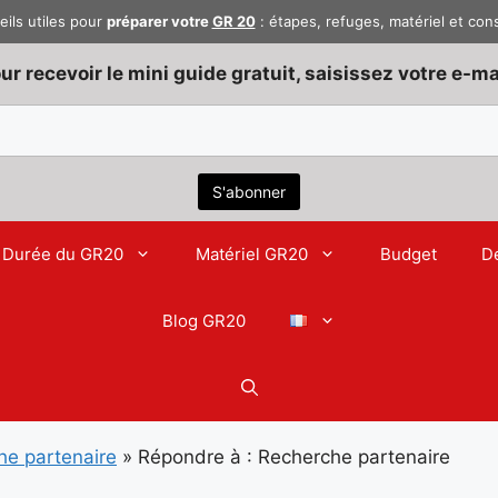
eils utiles pour
préparer votre
GR 20
: étapes, refuges, matériel et con
ur recevoir le mini guide gratuit, saisissez votre e-mai
Durée du GR20
Matériel GR20
Budget
D
Blog GR20
he partenaire
»
Répondre à : Recherche partenaire