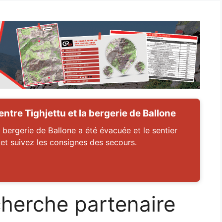
tre Tighjettu et la bergerie de Ballone
 bergerie de Ballone a été évacuée et le sentier
 et suivez les consignes des secours.
herche partenaire