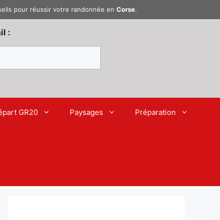
seils pour réussir votre randonnée en
Corse
.
l :
épart GR20
Paysages
Préparation