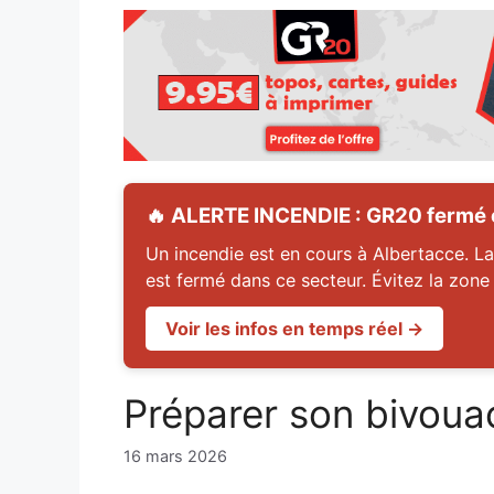
🔥 ALERTE INCENDIE : GR20 fermé en
Un incendie est en cours à Albertacce. La
est fermé dans ce secteur. Évitez la zone
Voir les infos en temps réel →
Préparer son bivoua
16 mars 2026