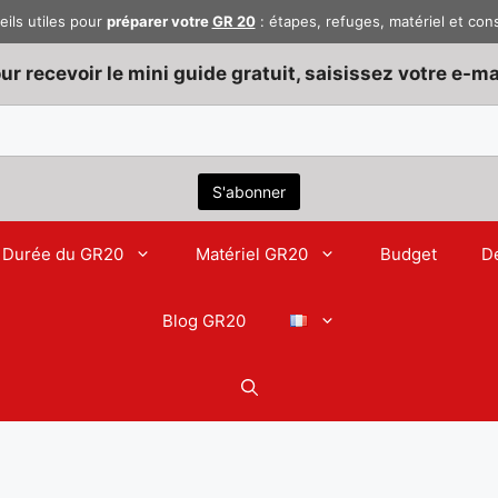
eils utiles pour
préparer votre
GR 20
: étapes, refuges, matériel et con
ur recevoir le mini guide gratuit, saisissez votre e-mai
Durée du GR20
Matériel GR20
Budget
D
Blog GR20