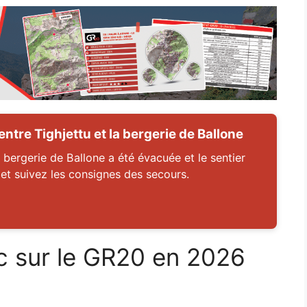
tre Tighjettu et la bergerie de Ballone
 bergerie de Ballone a été évacuée et le sentier
 et suivez les consignes des secours.
c sur le GR20 en 2026