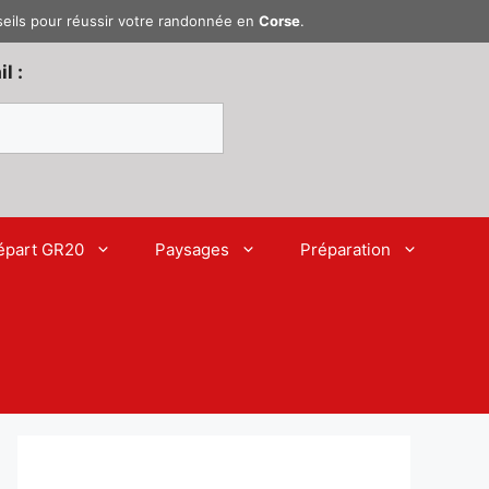
seils pour réussir votre randonnée en
Corse
.
l :
épart GR20
Paysages
Préparation