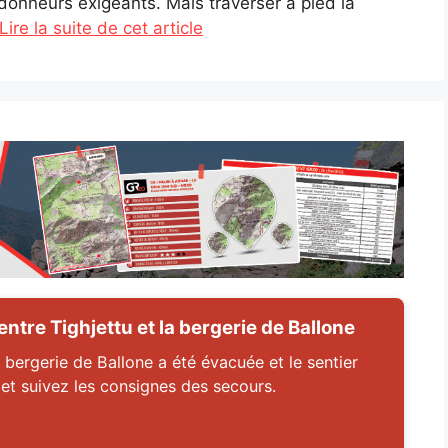
donneurs exigeants. Mais traverser à pied la
Lire la suite de cet article
tre Tighjettu et la bergerie de Ballone
 bergerie de Ballone a été évacuée et le sentier
 et suivez les consignes des secours.