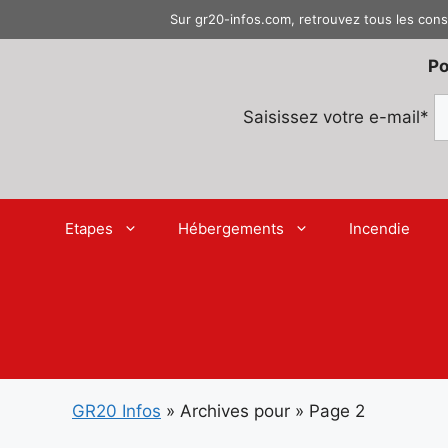
Aller
Sur gr20-infos.com, retrouvez tous les cons
au
contenu
Po
Saisissez votre e-mail*
Etapes
Hébergements
Incendie
GR20 Infos
»
Archives pour
»
Page 2