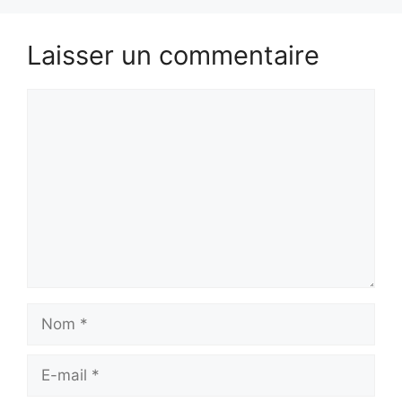
Laisser un commentaire
Commentaire
Nom
E-
mail