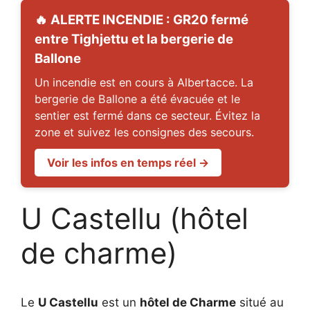
🔥 ALERTE INCENDIE : GR20 fermé
entre Tighjettu et la bergerie de
Ballone
Un incendie est en cours à Albertacce. La
bergerie de Ballone a été évacuée et le
sentier est fermé dans ce secteur. Évitez la
zone et suivez les consignes des secours.
Voir les infos en temps réel →
U Castellu (hôtel
de charme)
Le
U Castellu
est un
hôtel de Charme
situé au