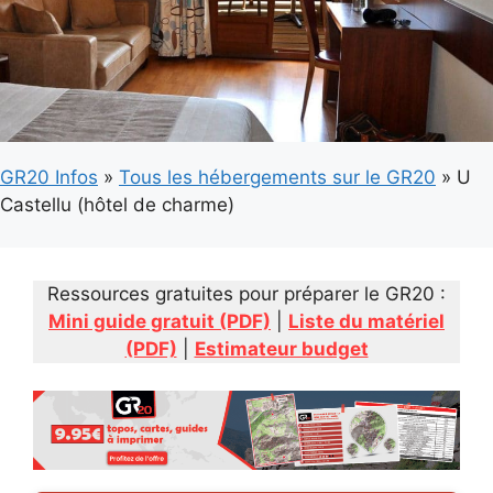
GR20 Infos
»
Tous les hébergements sur le GR20
»
U
Castellu (hôtel de charme)
Ressources gratuites pour préparer le GR20 :
Mini guide gratuit (PDF)
|
Liste du matériel
(PDF)
|
Estimateur budget