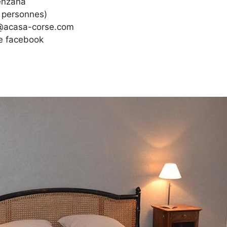
lenzana
2 personnes)
t@acasa-corse.com
e facebook