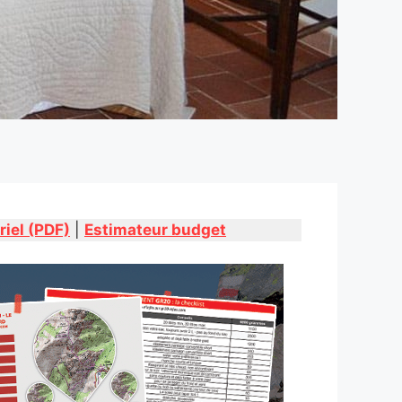
riel (PDF)
|
Estimateur budget