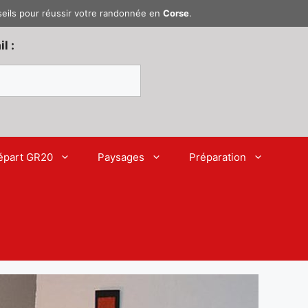
seils pour réussir votre randonnée en
Corse
.
l :
épart GR20
Paysages
Préparation