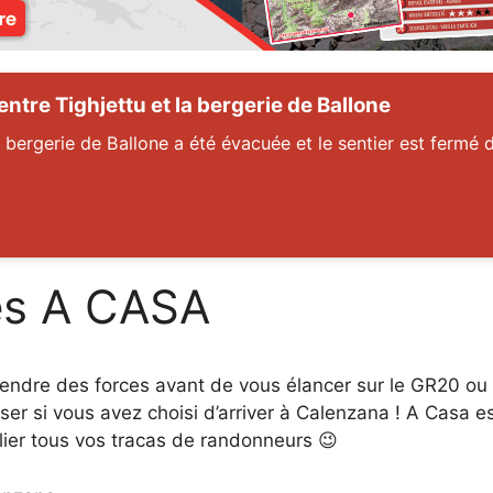
tre Tighjettu et la bergerie de Ballone
 bergerie de Ballone a été évacuée et le sentier est fermé d
es A CASA
endre des forces avant de vous élancer sur le GR20 ou
poser si vous avez choisi d’arriver à Calenzana ! A Casa
lier tous vos tracas de randonneurs 😉