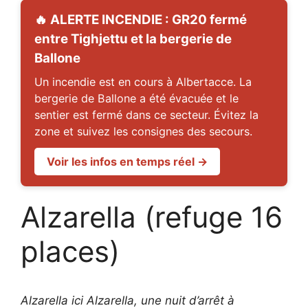
🔥 ALERTE INCENDIE : GR20 fermé
entre Tighjettu et la bergerie de
Ballone
Un incendie est en cours à Albertacce. La
bergerie de Ballone a été évacuée et le
sentier est fermé dans ce secteur. Évitez la
zone et suivez les consignes des secours.
Voir les infos en temps réel →
Alzarella (refuge 16
places)
Alzarella ici Alzarella, une nuit d’arrêt à