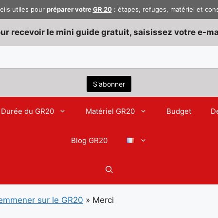
eils utiles pour
préparer votre
GR 20
: étapes, refuges, matériel et con
ur recevoir le mini guide gratuit, saisissez votre e-mai
Durée du GR20
Matériel GR20
Budget
D
Blog GR20
 emmener sur le GR20
»
Merci