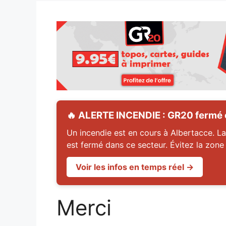
🔥 ALERTE INCENDIE : GR20 fermé en
Un incendie est en cours à Albertacce. La
est fermé dans ce secteur. Évitez la zone
Voir les infos en temps réel →
Merci