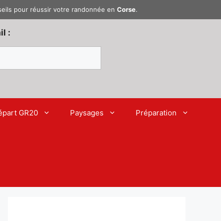
seils pour réussir votre randonnée en
Corse
.
l :
épart GR20
Paysages
Préparation