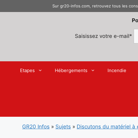
Aller
Sur gr20-infos.com, retrouvez tous les cons
au
contenu
Po
Saisissez votre e-mail*
Etapes
Hébergements
Incendie
GR20 Infos
»
Sujets
»
Discutons du matériel à