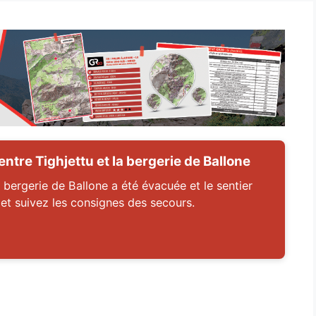
tre Tighjettu et la bergerie de Ballone
 bergerie de Ballone a été évacuée et le sentier
 et suivez les consignes des secours.