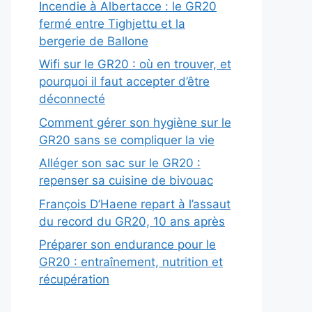
Incendie à Albertacce : le GR20
fermé entre Tighjettu et la
bergerie de Ballone
Wifi sur le GR20 : où en trouver, et
pourquoi il faut accepter d’être
déconnecté
Comment gérer son hygiène sur le
GR20 sans se compliquer la vie
Alléger son sac sur le GR20 :
repenser sa cuisine de bivouac
François D’Haene repart à l’assaut
du record du GR20, 10 ans après
Préparer son endurance pour le
GR20 : entraînement, nutrition et
récupération