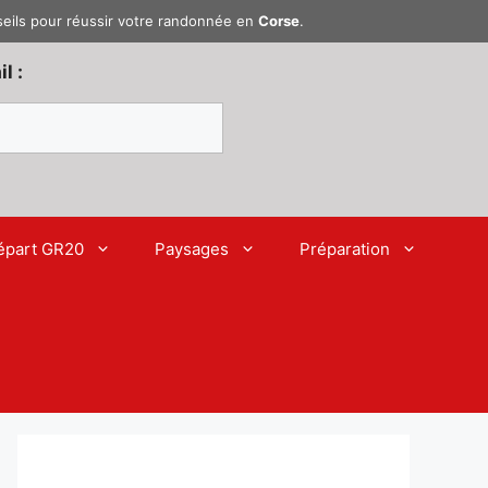
seils pour réussir votre randonnée en
Corse
.
l :
épart GR20
Paysages
Préparation