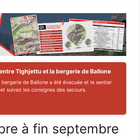
tre Tighjettu et la bergerie de Ballone
 bergerie de Ballone a été évacuée et le sentier
 et suivez les consignes des secours.
re à fin septembre