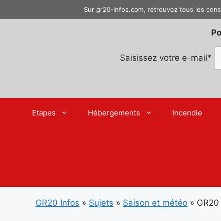
Aller
Sur gr20-infos.com, retrouvez tous les cons
au
contenu
Po
Saisissez votre e-mail*
Etapes
Hébergements
Incendie
GR20 Infos
»
Sujets
»
Saison et météo
»
GR20 