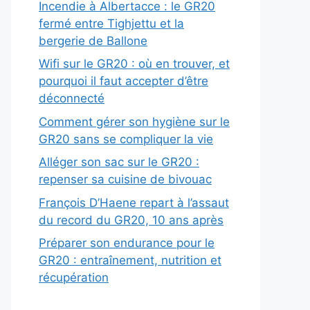
Incendie à Albertacce : le GR20
fermé entre Tighjettu et la
bergerie de Ballone
Wifi sur le GR20 : où en trouver, et
pourquoi il faut accepter d’être
déconnecté
Comment gérer son hygiène sur le
GR20 sans se compliquer la vie
Alléger son sac sur le GR20 :
repenser sa cuisine de bivouac
François D’Haene repart à l’assaut
du record du GR20, 10 ans après
Préparer son endurance pour le
GR20 : entraînement, nutrition et
récupération