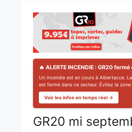
🔥 ALERTE INCENDIE : GR20 fermé en
Un incendie est en cours à Albertacce. La
est fermé dans ce secteur. Évitez la zone
Voir les infos en temps réel →
GR20 mi septemb