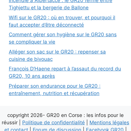
Incendie à Albertacce : le GR20 fermé entre
Tighjettu et la bergerie de Ballone
Wifi sur le GR20 : où en trouver, et pourquoi il
faut accepter d’être déconnecté
Comment gérer son hygiène sur le GR20 sans
se compliquer la vie
Alléger son sac sur le GR20 : repenser sa
cuisine de bivouac
François D’Haene repart à l’assaut du record du
GR20, 10 ans après
Préparer son endurance pour le GR20 :
entraînement, nutrition et récupération
copyright 2026- GR20 en Corse : les infos pour le
réussir |
Politique de confidentialité
|
Mentions légales
et contact
|
Forum de discussion
|
Facebook GR20
|