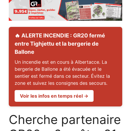
🔥 ALERTE INCENDIE : GR20 fermé
entre Tighjettu et la bergerie de
Ballone
Un incendie est en cours à Albertacce. La
bergerie de Ballone a été évacuée et le
sentier est fermé dans ce secteur. Évitez la
zone et suivez les consignes des secours.
Voir les infos en temps réel →
Cherche partenaire