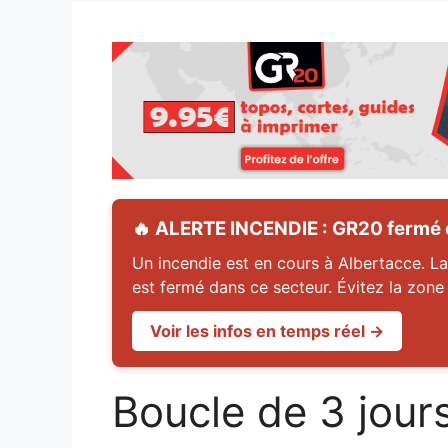
🔥 ALERTE INCENDIE : GR20 fermé en
Un incendie est en cours à Albertacce. La
est fermé dans ce secteur. Évitez la zone
Voir les infos en temps réel →
Boucle de 3 jour