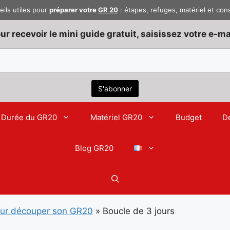
eils utiles pour
préparer votre
GR 20
: étapes, refuges, matériel et con
ur recevoir le mini guide gratuit, saisissez votre e-mai
Durée du GR20
Matériel GR20
Budget
D
Blog GR20
our découper son GR20
»
Boucle de 3 jours