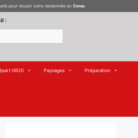
seils pour réussir votre randonnée en
Corse
.
l :
épart GR20
Paysages
Préparation