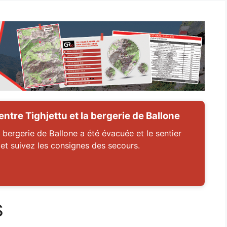
tre Tighjettu et la bergerie de Ballone
 bergerie de Ballone a été évacuée et le sentier
 et suivez les consignes des secours.
s