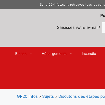
Aller
Sur gr20-infos.com, retrouvez tous les cons
au
contenu
Po
Saisissez votre e-mail*
Etapes
Hébergements
Incendie
GR20 Infos
»
Sujets
»
Discutons des étapes p